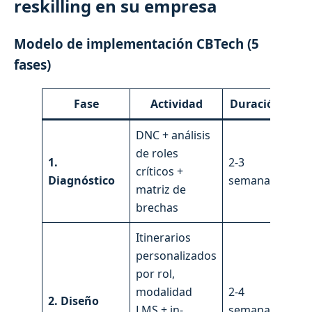
reskilling en su empresa
Modelo de implementación CBTech (5
fases)
Fase
Actividad
Duración
Re
DNC + análisis
de roles
1.
2-3
CBT
críticos +
Diagnóstico
semanas
RR.
matriz de
brechas
Itinerarios
personalizados
por rol,
modalidad
2-4
2. Diseño
CB
LMS + in-
semanas