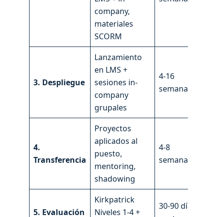
company,
materiales
SCORM
Lanzamiento
en LMS +
4-16
CBT
3. Despliegue
sesiones in-
semanas
RR.
company
grupales
Proyectos
aplicados al
Jef
4.
4-8
puesto,
dir
Transferencia
semanas
mentoring,
CB
shadowing
Kirkpatrick
30-90 días
5. Evaluación
Niveles 1-4 +
RR.