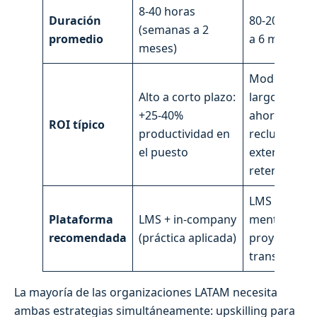
8-40 horas
Duración
80-200 horas
(semanas a 2
promedio
a 6 meses)
meses)
Moderado a
Alto a corto plazo:
largo plazo:
+25-40%
ahorro en
ROI típico
productividad en
reclutamien
el puesto
externo,
retención
LMS intensiv
Plataforma
LMS + in-company
mentoring +
recomendada
(práctica aplicada)
proyecto rea
transición
La mayoría de las organizaciones LATAM necesita
ambas estrategias simultáneamente: upskilling para