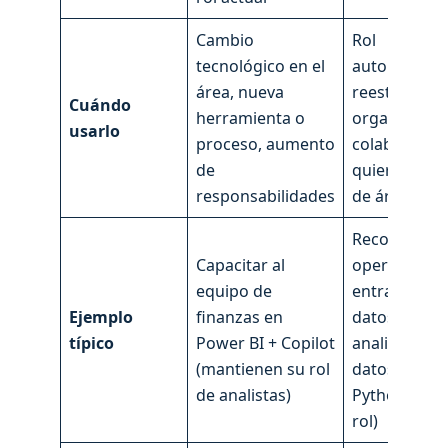
Cambio
Rol
tecnológico en el
automatizad
área, nueva
reestructura
Cuándo
herramienta o
organizacion
usarlo
proceso, aumento
colaborador
de
quiere camb
responsabilidades
de área
Reconvertir 
Capacitar al
operadores 
equipo de
entrada de
Ejemplo
finanzas en
datos en
típico
Power BI + Copilot
analistas de
(mantienen su rol
datos con
de analistas)
Python (nue
rol)